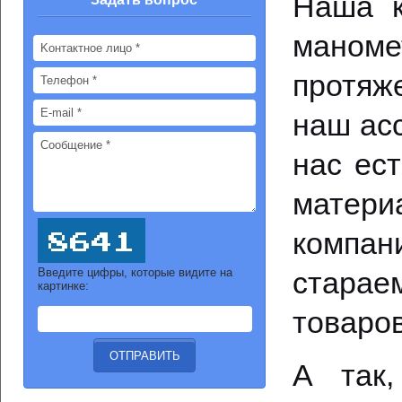
Наша к
маном
протяж
наш ас
нас ес
матери
компа
Введите цифры, которые видите на
стара
картинке:
товаров
А так