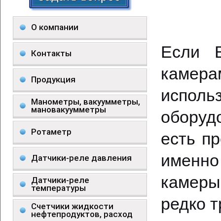
О компании
Если 
Контакты
камера
Продукция
исполь
Манометры, вакуумметры,
мановакуумметры
оборуд
Ротаметр
есть п
именно
Датчики-реле давления
камеры
Датчики-реле
температуры
редко т
Счетчики жидкости
нефтепродуктов, расход