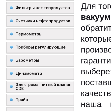
Для тог
Фильтры нефтепродуктов
вакуу
Счетчики нефтепродуктов
обрати
Термометры
кото
Приборы регулирующие
произв
гарант
Барометры
выберет
Динамометр
постав
Электромагнитный клапан
ODE
качест
Прайс
наша к