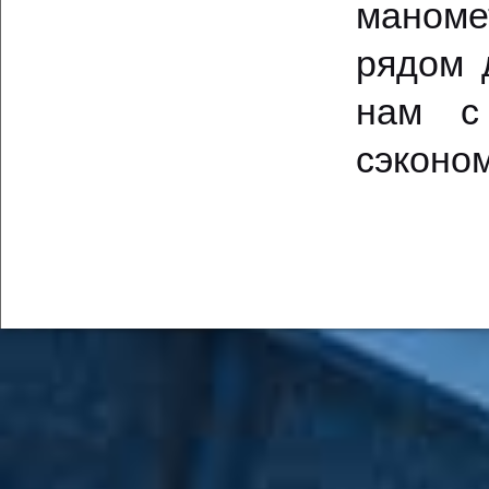
маноме
рядом 
нам с
сэконом