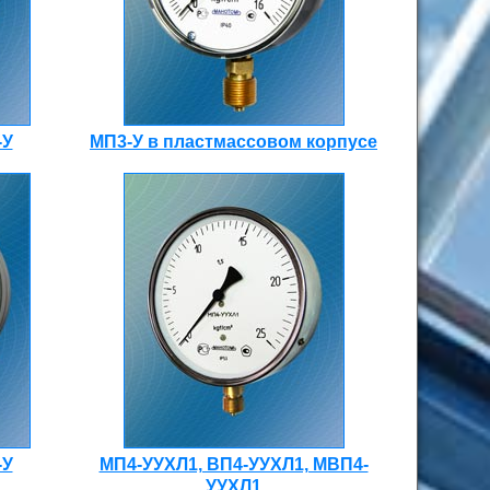
-У
МП3-У в пластмассовом корпусе
-У
МП4-УУХЛ1, ВП4-УУХЛ1, МВП4-
УУХЛ1