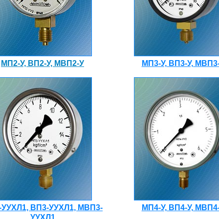
МП2-У, ВП2-У, МВП2-У
МП3-У, ВП3-У, МВП3
-УУХЛ1, ВП3-УУХЛ1, МВП3-
МП4-У, ВП4-У, МВП4
УУХЛ1