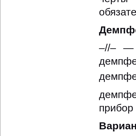
обязате
Демпфе
–//– —
демпф
демпфе
демпфе
прибор
Вариан