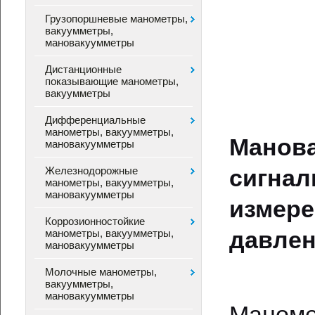
Грузопоршневые манометры,
вакуумметры,
мановакуумметры
Дистанционные
показывающие манометры,
вакуумметры
Дифференциальные
манометры, вакуумметры,
Ман
мановакуумметры
Железнодорожные
сигна
манометры, вакуумметры,
мановакуумметры
измер
Коррозионностойкие
давлен
манометры, вакуумметры,
мановакуумметры
Молочные манометры,
вакуумметры,
мановакуумметры
Маном