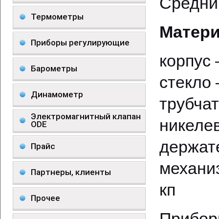
Средни
Термометры
Матери
Приборы регулирующие
корпус
Барометры
стекло
Динамометр
трубч
Электромагнитный клапан
никеле
ODE
держат
Прайс
механи
Партнеры, клиенты
кп
Прочее
Прибо