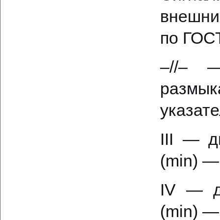
внешни
по ГОСТ
–//– 
размык
указате
III — 
(min) —
IV — д
(min) —