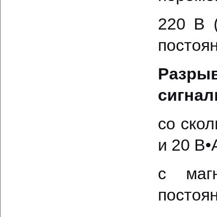
220 В 
постоян
Разр
сигнал
со скол
и 20 В•
с маг
постоян