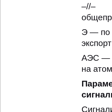
–//–
общеп
Э — по 
экспорт
АЭС — 
на ато
Парам
сигна
Сигна