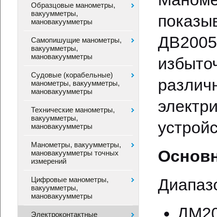
Образцовые манометры,
вакуумметры,
показ
мановакуумметры
ДВ2005
Самопишущие манометры,
вакуумметры,
мановакуумметры
избыт
Судовые (корабельные)
разли
манометры, вакуумметры,
мановакуумметры
элект
Технические манометры,
вакуумметры,
устройс
мановакуумметры
Манометры, вакуумметры,
Основн
мановакуумметры точных
измерений
Цифровые манометры,
Диапаз
вакуумметры,
мановакуумметры
ДМ200
Электроконтактные