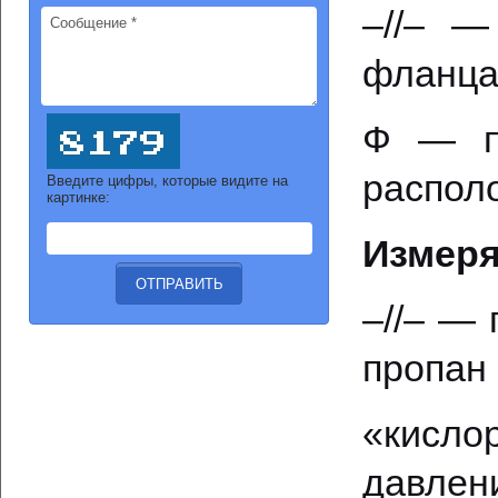
–//– —
фланц
Ф — по
распол
Введите цифры, которые видите на
картинке:
Измеря
–//– — 
пропан
«кисло
давлени