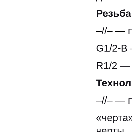
Резьба
–//– — 
G1/2-B
R1/2 — 
Технол
–//– — 
«черта
черты