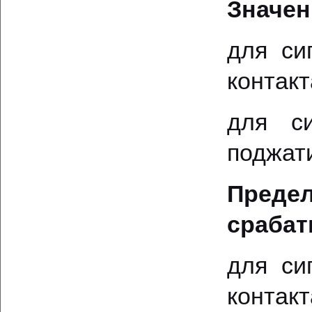
Значен
для си
контакт
для си
поджати
Преде
срабат
для си
контак