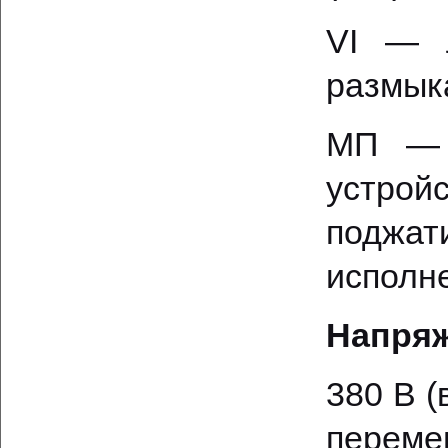
VI — л
размык
МП — 
устро
поджат
исполн
Напряж
380 В (
перемен