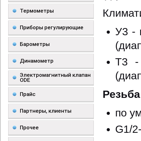
Климат
Термометры
Приборы регулирующие
У3 -
(диа
Барометры
Т3 -
Динамометр
(диа
Электромагнитный клапан
ODE
Резьба
Прайс
по у
Партнеры, клиенты
G1/2
Прочее