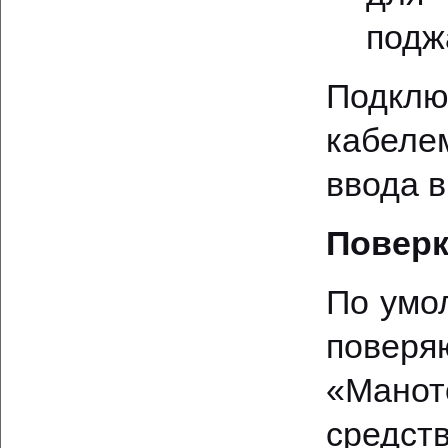
подж
Подкл
кабеле
ввода в
Поверк
По умо
повер
«Манот
средст