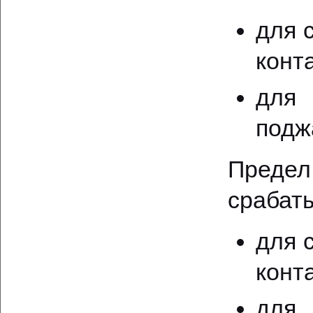
для 
конта
для 
поджа
Преде
срабат
для 
конт
для 