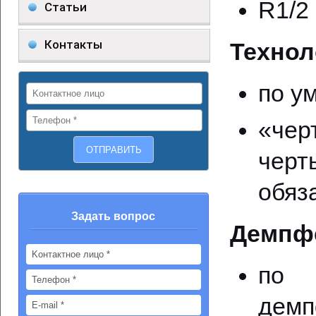
R1/2 
Статьи
Контакты
Технол
по у
«чер
черт
обяз
Задать вопрос
Демпфе
по 
дем