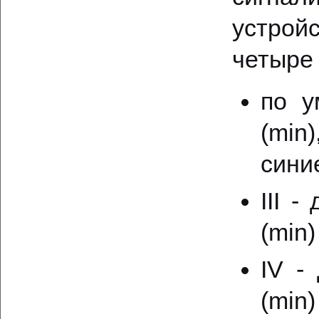
устрой
четыре
по у
(min
сини
III 
(min)
IV -
(min)