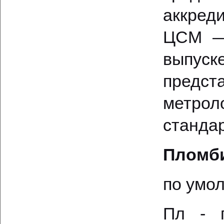
аккред
ЦСМ — 
выпуск
предс
метро
стандар
Пломби
по умо
Пл - п