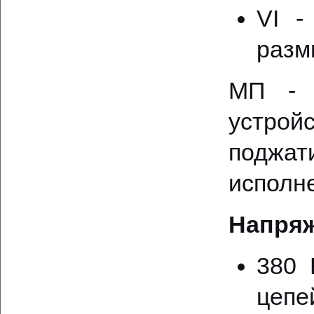
VI -
разм
МП - 
устро
поджат
исполн
Напряж
380 
цепе