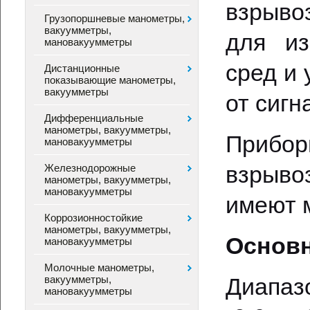
взрыв
Грузопоршневые манометры,
вакуумметры,
для из
мановакуумметры
сред и
Дистанционные
показывающие манометры,
вакуумметры
от сигн
Дифференциальные
манометры, вакуумметры,
Прибо
мановакуумметры
взрыво
Железнодорожные
манометры, вакуумметры,
мановакуумметры
имеют 
Коррозионностойкие
манометры, вакуумметры,
Основн
мановакуумметры
Молочные манометры,
вакуумметры,
Диапаз
мановакуумметры