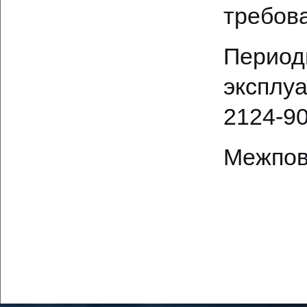
требов
Перио
эксплу
2124-90
Межпов