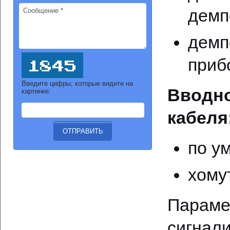
демп
демп
приб
Введите цифры, которые видите на
Вводно
картинке:
кабеля
по у
хомут
Парам
сигна