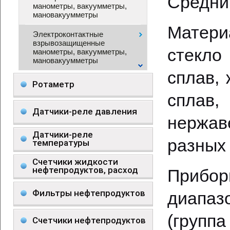
Средний
манометры, вакуумметры,
мановакуумметры
Матери
Электроконтактные
взрывозащищенные
стекло
манометры, вакуумметры,
мановакуумметры
сплав,
Ротаметр
сплав,
Датчики-реле давления
нержав
Датчики-реле
разных
температуры
Счетчики жидкости
нефтепродуктов, расход
Прибо
Фильтры нефтепродуктов
диапазо
(группа
Счетчики нефтепродуктов