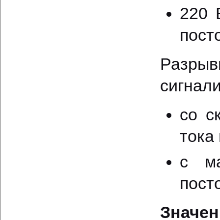
220 
пост
Разр
сигнал
со с
тока
с м
пост
Значен