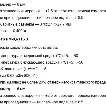
иаметр — 6 мм
огрешность измерения — ±2,5 от верхнего предела измере
ид присоединения — ниппельное под шланг 8,5
абаритные размеры — 370х27,7х27,7 мм
сса — 0,400 кг
тр РМ-0,63 ГУЗ
еские характеристики ротаметра:
емпература измеряемой среды, (°С) +5…+50
емпература окружающего воздуха, (°С) +5…+50
б. давление. (кгс/см2) — 6
ax 0,63 м3/ч (630л/ч)
in, (м3/час) не более 20% от верх-него фактического пред
иаметр — 6 мм
огрешность измерения — ±2,5 от верхнего предела измере
ид присоединения — ниппельное под шланг 8,5