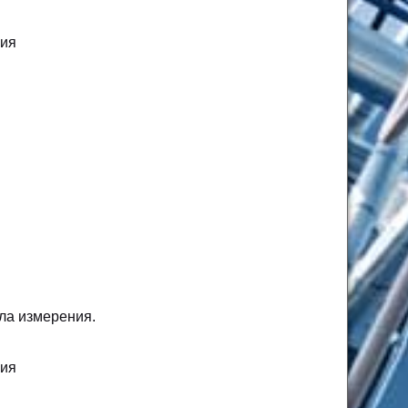
ния
ела измерения.
ния