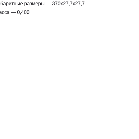
абаритные размеры — 370х27,7х27,7
асса — 0,400