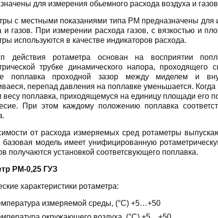
значены для измерения обьемного расхода воздуха и газов
тры с местными показаниями типа РМ предназначены для 
а и газов. При измерении расхода газов, с вязкостью и пл
тры используются в качестве индикаторов расхода.
ип действия ротаметра основан на восприятии поп
трической трубке динамического напора, проходящего с
ме поплавка проходной зазор между миделем и вну
иваеся, перепад давления на поплавке уменьшается. Когда
 весу поплавка, приходящемуся на единицу площади его по
есие. При этом каждому положению поплавка соответст
а.
симости от расхода измеряемых сред ротаметры выпускаю
 базовая модель имеет унифицированную ротаметрическу
ов получаются установкой соответсвующего поплавка.
тр РМ-0,25 ГУЗ
еские характеристики ротаметра:
емпература измеряемой среды, (°С) +5…+50
емпература окружающего воздуха, (°С) +5…+50