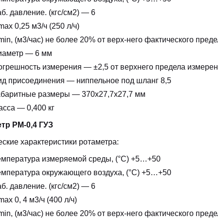
б. давление. (кгс/см2) — 6
ax 0,25 м3/ч (250 л/ч)
in, (м3/час) не более 20% от верх-него фактического пред
иаметр — 6 мм
огрешность измерения — ±2,5 от верхнего предела измере
ид присоединения — ниппельное под шланг 8,5
абаритные размеры — 370х27,7х27,7 мм
сса — 0,400 кг
тр РМ-0,4 ГУЗ
еские характеристики ротаметра:
емпература измеряемой среды, (°С) +5…+50
емпература окружающего воздуха, (°С) +5…+50
б. давление. (кгс/см2) — 6
ax 0, 4 м3/ч (400 л/ч)
in, (м3/час) не более 20% от верх-него фактического пред