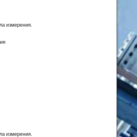
ела измерения.
ния
ела измерения.