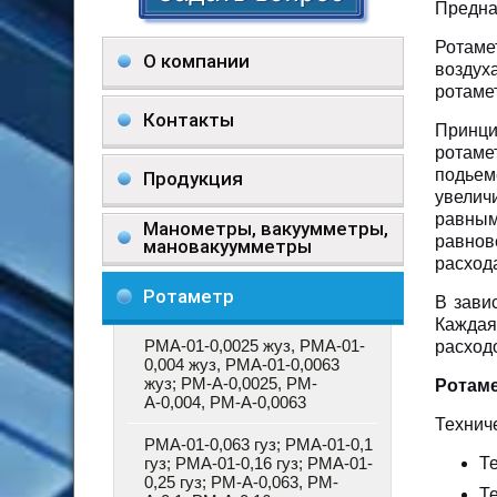
Предна
Ротаме
О компании
воздух
ротаме
Контакты
Принц
ротаме
подье
Продукция
увелич
равным
Манометры, вакуумметры,
равнов
мановакуумметры
расход
Ротаметр
В зави
Каждая
РМА-01-0,0025 жуз, РМА-01-
расход
0,004 жуз, РМА-01-0,0063
жуз; РМ-А-0,0025, РМ-
Ротаме
А-0,004, РМ-А-0,0063
Технич
РМА-01-0,063 гуз; РМА-01-0,1
гуз; РМА-01-0,16 гуз; РМА-01-
Т
0,25 гуз; РМ-А-0,063, РМ-
Т