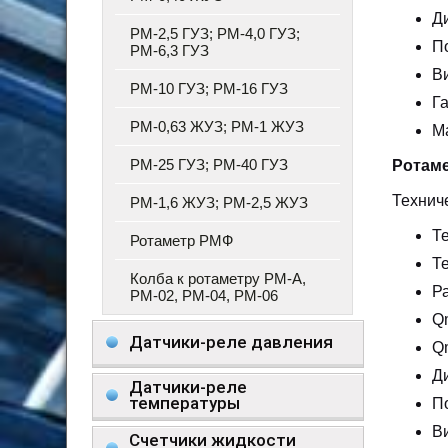
Д
РМ-2,5 ГУЗ; РМ-4,0 ГУЗ;
П
РМ-6,3 ГУЗ
В
РМ-10 ГУЗ; РМ-16 ГУЗ
Г
РМ-0,63 ЖУЗ; РМ-1 ЖУЗ
Ма
РМ-25 ГУЗ; РМ-40 ГУЗ
Ротаме
Технич
РМ-1,6 ЖУЗ; РМ-2,5 ЖУЗ
Т
Ротаметр РМФ
Т
Колба к ротаметру РМ-А,
Ра
РМ-02, РМ-04, РМ-06
Qm
Датчики-реле давления
Qm
Д
Датчики-реле
температуры
П
В
Счетчики жидкости