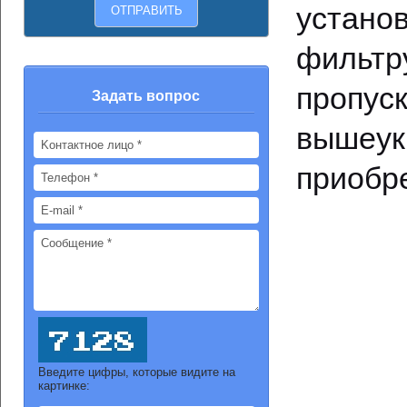
устано
фильт
пропуск
Задать вопрос
вышеу
приобр
Введите цифры, которые видите на
картинке: