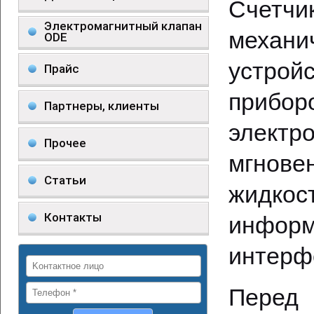
Счетчи
Электромагнитный клапан
механи
ODE
устрой
Прайс
прибо
Партнеры, клиенты
элект
Прочее
мгнов
Статьи
жидкос
Контакты
информ
интерф
Перед