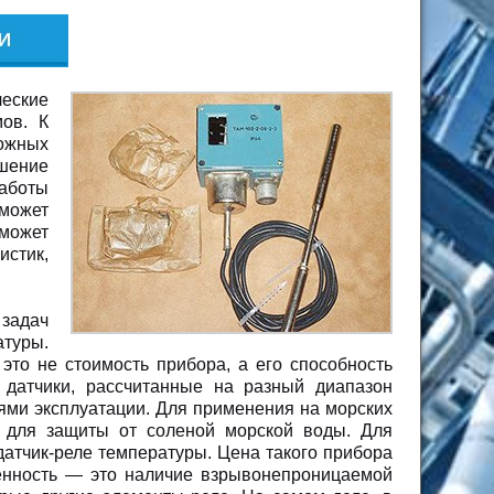
ческие
ов. К
ожных
шение
аботы
 может
 может
истик,
задач
туры.
то не стоимость прибора, а его способность
 датчики, рассчитанные на разный диапазон
ями эксплуатации. Для применения на морских
 для защиты от соленой морской воды. Для
атчик-реле температуры. Цена такого прибора
бенность — это наличие взрывонепроницаемой