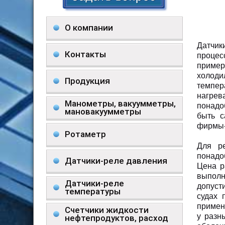
О компании
Датчик
Контакты
процес
пример
холод
Продукция
темпе
нагрев
Манометры, вакуумметры,
понадо
мановакуумметры
быть с
фирмы-
Ротаметр
Для ре
понадо
Датчики-реле давления
Цена р
выполн
Датчики-реле
допуст
температуры
судах 
примен
Счетчики жидкости
у разн
нефтепродуктов, расход