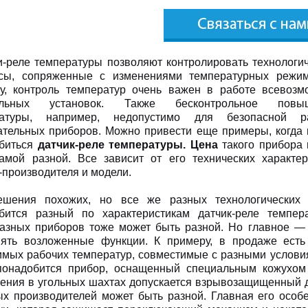
и-реле температуры позволяют контролировать технологи
сы, сопряженные с изменениями температурных режим
у, контроль температур очень важен в работе всевозм
ильных установок. Также бесконтрольное повы
ратуры, например, недопустимо для безопасной р
ательных приборов. Можно привести еще примеры, когда
биться
датчик-реле температуры. Цена
такого прибора
амой разной. Все зависит от его технических характер
производителя и модели.
шения похожих, но все же разных технологических 
бится разный по характеристикам датчик-реле темпера
азных приборов тоже может быть разной. Но главное — э
ять возложенные функции. К примеру, в продаже есть
имых рабочих температур, совместимые с разными услови
понадобится прибор, оснащенный специальным кожухом
ения в угольных шахтах допускается взрывозащищенный д
ых производителей может быть разной. Главная его осо