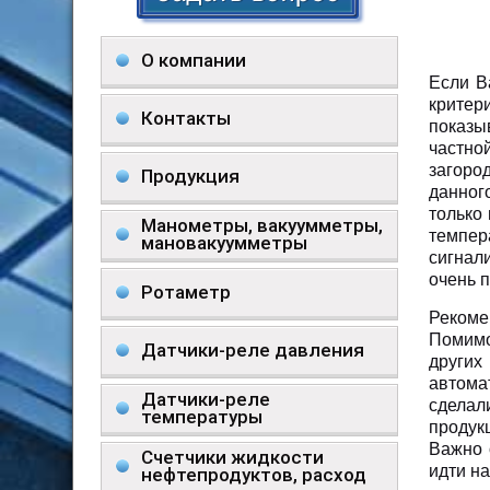
О компании
Если В
крите
Контакты
показы
частно
загоро
Продукция
данног
только
Манометры, вакуумметры,
темпер
мановакуумметры
сигнал
очень 
Ротаметр
Рекоме
Помимо
Датчики-реле давления
других
автома
Датчики-реле
сделал
температуры
продук
Важно 
Счетчики жидкости
идти н
нефтепродуктов, расход