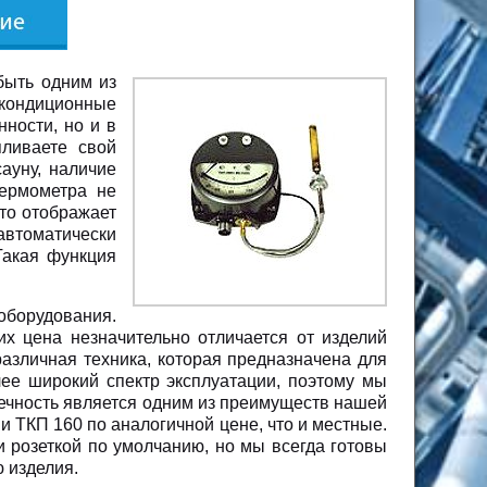
быть одним из
кондиционные
ности, но и в
пливаете свой
ауну, наличие
термометра не
сто отображает
втоматически
Такая функция
оборудования.
х цена незначительно отличается от изделий
азличная техника, которая предназначена для
ее широкий спектр эксплуатации, поэтому мы
вечность является одним из преимуществ нашей
 ТКП 160 по аналогичной цене, что и местные.
и розеткой по умолчанию, но мы всегда готовы
 изделия.