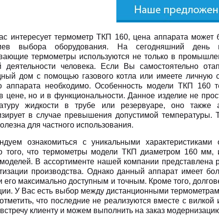
ас интересует термометр ТКП 160, цена аппарата может 
риев выбора оборудования. На сегодняшний день 
вающие термометры используются не только в промышлен
й деятельности человека. Если Вы самостоятельно ота
дный дом с помощью газового котла или имеете личную с
о аппарата необходимо. Особенность модели ТКП 160 
 в цене, но и в функциональности. Данное изделие не про
атуру жидкости в трубе или резервуаре, оно также а
изирует в случае превышения допустимой температуры. 
полезна для частного использования.
ндуем ознакомиться с уникальными характеристиками 
 того, что термометры модели ТКП диаметром 160 мм, и
 моделей. В ассортименте нашей компании представлена р
тизации производства. Однако данный аппарат имеет бол
и его максимально доступным и точным. Кроме того, долго
ции. У Вас есть выбор между дистанционными термометрами
отметить, что последние не реализуются вместе с вилкой 
австречу клиенту и можем выполнить на заказ модернизацию