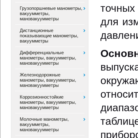
точных
Грузопоршневые манометры,
вакуумметры,
для из
мановакуумметры
Дистанционные
давлени
показывающие манометры,
вакуумметры
Основн
Дифференциальные
манометры, вакуумметры,
мановакуумметры
выпуск
Железнодорожные
окруж
манометры, вакуумметры,
мановакуумметры
относи
Коррозионностойкие
манометры, вакуумметры,
диапаз
мановакуумметры
таблиц
Молочные манометры,
вакуумметры,
мановакуумметры
прибо