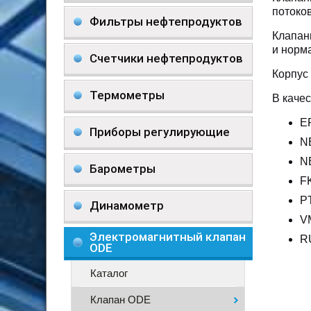
потоков
Фильтры нефтепродуктов
Клапан
и норм
Счетчики нефтепродуктов
Корпус
Термометры
В каче
E
Приборы регулирующие
N
N
Барометры
F
P
Динамометр
V
Электромагнитный клапан
R
ODE
Каталог
Клапан ODE