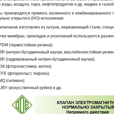
 воды, воздуха, пара, нефтепродуктов и др. жидких и газоо
ы производятся прямого, косвенного и комбинированного 
ально открытого (НО) исполнения.
 клапанов изготовлен из латуни, нержавеющей стали, специ
стве мембран, прокладок и уплотнений используются разли
PDM (термостойкая резина);
BR (нитрил-бутадиеновый каучук, маслобензостойкая резина
BR (гидрированный нитрил-бутадиеновый каучук);
KM (фторэластомер, витон);
TFE (фторопласт, тефлон);
MQ (силикон);
UBY (искусственный рубин) и др.