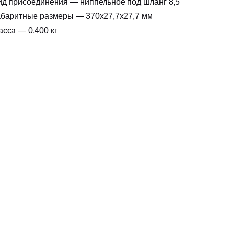
ид присоединения — ниппельное под шланг 8,5
абаритные размеры — 370х27,7х27,7 мм
сса — 0,400 кг