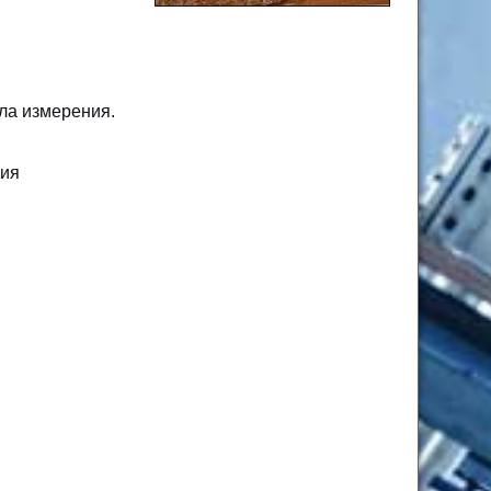
ела измерения.
ния