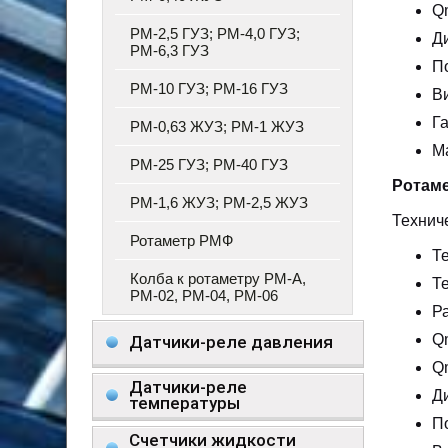
Qm
РМ-2,5 ГУЗ; РМ-4,0 ГУЗ;
Д
РМ-6,3 ГУЗ
П
РМ-10 ГУЗ; РМ-16 ГУЗ
В
Г
РМ-0,63 ЖУЗ; РМ-1 ЖУЗ
Ма
РМ-25 ГУЗ; РМ-40 ГУЗ
Ротаме
РМ-1,6 ЖУЗ; РМ-2,5 ЖУЗ
Технич
Ротаметр РМФ
Т
Колба к ротаметру РМ-А,
Т
РМ-02, РМ-04, РМ-06
Ра
Qm
Датчики-реле давления
Qm
Датчики-реле
Д
температуры
П
Счетчики жидкости