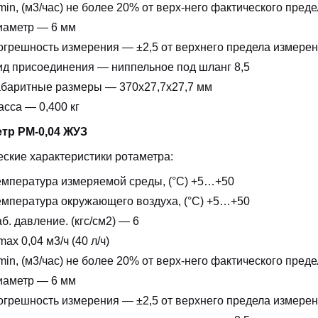
in, (м3/час) не более 20% от верх-него фактического пред
иаметр — 6 мм
огрешность измерения — ±2,5 от верхнего предела измере
ид присоединения — ниппельное под шланг 8,5
абаритные размеры — 370х27,7х27,7 мм
сса — 0,400 кг
тр РМ-0,04 ЖУЗ
еские характеристики ротаметра:
емпература измеряемой среды, (°С) +5…+50
емпература окружающего воздуха, (°С) +5…+50
б. давление. (кгс/см2) — 6
ax 0,04 м3/ч (40 л/ч)
in, (м3/час) не более 20% от верх-него фактического пред
иаметр — 6 мм
огрешность измерения — ±2,5 от верхнего предела измере