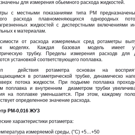
значены для измерения обьемного расхода жидкостей.
етры с местными показаниями типа РМ предназначен
ного расхода плавноменяющихся однородных пот
агрезненных жидкостей с дисперстными включениями ин
льных к материалам.
симости от расхода измеряемых сред ротаметры вып
ых моделях. Каждая базовая модель имеет ун
етрическую трубку. Пределы измерения расходв для
ются установкой соответствующего поплавка.
ип действия ротаметра основан на восприят
щающимся в ротаметрической трубке, динамическо нап
вверх потока жидкости. При подьеме поплавка проход
м поплавка и внутренним диаметром трубки увеличива
ия на поплавке уменьшается. При этом, каждому пол
тствует определенное значение расхода.
тр РМ-0,016 ЖУЗ
еские характеристики ротаметра:
емпература измеряемой среды, (°С) +5…+50