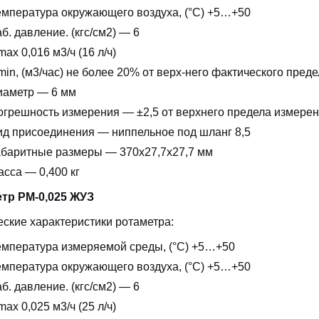
емпература окружающего воздуха, (°С) +5…+50
б. давление. (кгс/см2) — 6
ax 0,016 м3/ч (16 л/ч)
in, (м3/час) не более 20% от верх-него фактического пред
иаметр — 6 мм
огрешность измерения — ±2,5 от верхнего предела измере
ид присоединения — ниппельное под шланг 8,5
абаритные размеры — 370х27,7х27,7 мм
сса — 0,400 кг
тр РМ-0,025 ЖУЗ
еские характеристики ротаметра:
емпература измеряемой среды, (°С) +5…+50
емпература окружающего воздуха, (°С) +5…+50
б. давление. (кгс/см2) — 6
ax 0,025 м3/ч (25 л/ч)