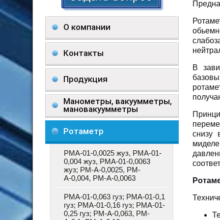
Предна
Ротам
О компании
обьем
слабоз
нейтра
Контакты
В зави
базов
Продукция
ротам
получа
Манометры, вакуумметры,
мановакуумметры
Принц
переме
Ротаметр
снизу 
миделе
РМА-01-0,0025 жуз, РМА-01-
давлен
0,004 жуз, РМА-01-0,0063
соотве
жуз; РМ-А-0,0025, РМ-
А-0,004, РМ-А-0,0063
Ротаме
РМА-01-0,063 гуз; РМА-01-0,1
Технич
гуз; РМА-01-0,16 гуз; РМА-01-
0,25 гуз; РМ-А-0,063, РМ-
Т