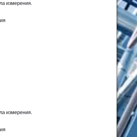
ела измерения.
ния
ела измерения.
ния