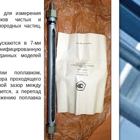
ы для измерения
оков чистых и
ородных частиц,
ускаются в 7-ми
ифицированную
 данных моделей
ии поплавком,
ора проходящего
ной зазор между
ется, а перепад
ожению поплавка