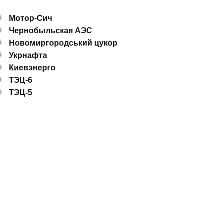
Мотор-Сич
Чернобыльская АЭС
Новомиргородський цукор
Укрнафта
Киевэнерго
ТЭЦ-6
ТЭЦ-5