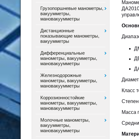
Маном
Грузопоршневые манометры,
ДА2010
вакуумметры,
управл
мановакуумметры
Основн
Дистанционные
показывающие манометры,
Диапаз
вакуумметры
ДМ
Дифференциальные
манометры, вакуумметры,
ДВ
мановакуумметры
ДА
Железнодорожные
Диамет
манометры, вакуумметры,
мановакуумметры
Класс т
Коррозионностойкие
Степен
манометры, вакуумметры,
мановакуумметры
Масса 
Молочные манометры,
Средни
вакуумметры,
мановакуумметры
Матери