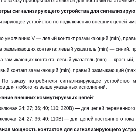
по заказу приборы изготаляются для поставки на атомные 
етры сигнализирующего устройства для сигнализиру
изирующее устройство по подключению внешних цепей име
 по умолчанию V — левый контакт размыкающий (min), правы
ва размыкающих контакта: левый указатель (min) — синий, 
ва замыкающих контакта: левый указатель (min) — красный,
евый контакт замыкающий (min), правый размыкающий (max)
о заказу потребителя сигнализирующее устройство м
тов для любого из выше указанных исполнений.
жение внешних коммутируемых цепей:
включая 24; 27; 36; 40; 110; 220В) — для цепей переменного 
включая 24; 27; 36; 40; 110В) — для цепей постоянного тока
ная мощность контактов для сигнализирующего устро