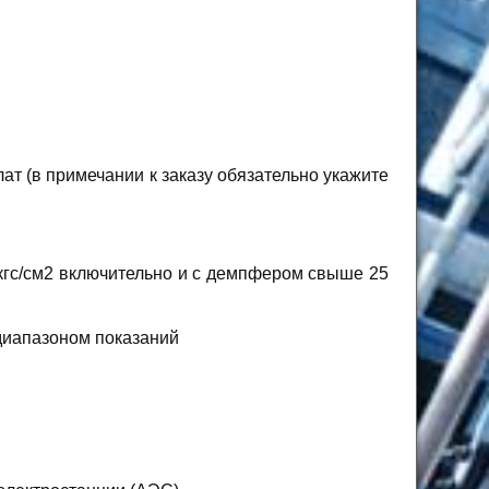
ат (в примечании к заказу обязательно укажите
кгс/см2 включительно и с демпфером свыше 25
диапазоном показаний