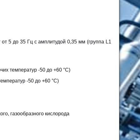
т 5 до 35 Гц с амплитудой 0,35 мм (группа L1
их температур -50 до +60 °С)
емператур -50 до +60 °С)
ого, газообразного кислорода