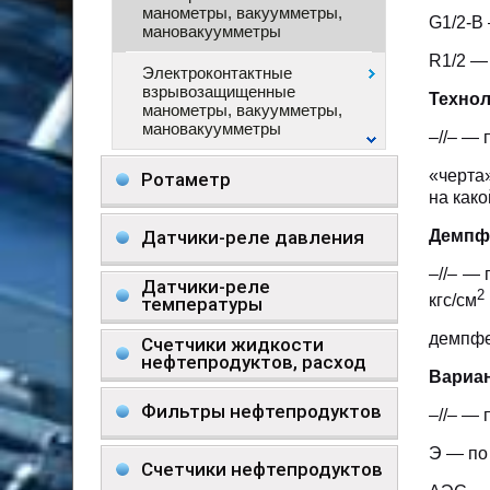
манометры, вакуумметры,
G1/2-B
мановакуумметры
R1/2 — 
Электроконтактные
взрывозащищенные
Технол
манометры, вакуумметры,
мановакуумметры
–//– —
«черта
Ротаметр
на како
Демпф
Датчики-реле давления
–//– —
Датчики-реле
2
кгс/см
температуры
демпфе
Счетчики жидкости
нефтепродуктов, расход
Вариа
Фильтры нефтепродуктов
–//– —
Э — по
Счетчики нефтепродуктов