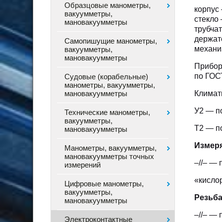
Образцовые манометры,
корпус
вакуумметры,
стекло
мановакуумметры
трубча
держат
Самопишущие манометры,
механи
вакуумметры,
мановакуумметры
Прибор
по ГОС
Судовые (корабельные)
манометры, вакуумметры,
Климат
мановакуумметры
У2 — п
Технические манометры,
вакуумметры,
Т2 — п
мановакуумметры
Измер
Манометры, вакуумметры,
мановакуумметры точных
–//– — 
измерений
«кисло
Цифровые манометры,
вакуумметры,
Резьба
мановакуумметры
–//– —
Электроконтактные