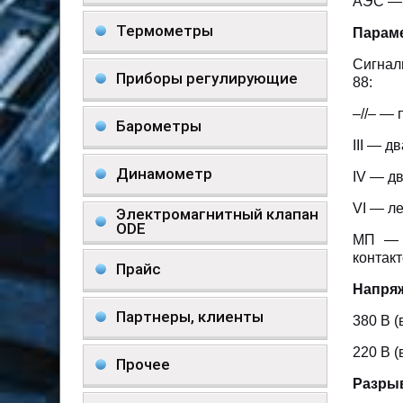
АЭС — 
Термометры
Парам
Сигнал
Приборы регулирующие
88:
–//– —
Барометры
III — д
Динамометр
IV — д
VI — л
Электромагнитный клапан
ODE
МП — П
контак
Прайс
Напря
Партнеры, клиенты
380 В (
220 В (
Прочее
Разрыв