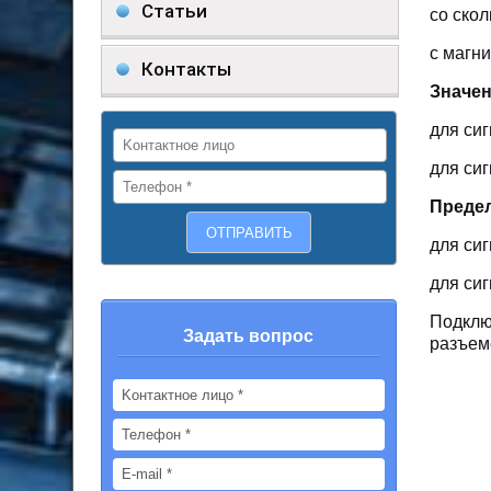
Статьи
со скол
с магни
Контакты
Значен
для сиг
для сиг
Предел
для си
для си
Подклю
Задать вопрос
разъеме