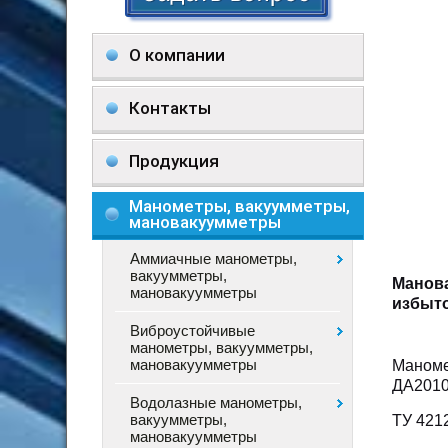
О компании
Контакты
Продукция
Манометры, вакуумметры,
мановакуумметры
Аммиачные манометры,
вакуумметры,
Манов
мановакуумметры
избыто
Виброустойчивые
манометры, вакуумметры,
мановакуумметры
Маноме
ДА201
Водолазные манометры,
вакуумметры,
ТУ 421
мановакуумметры