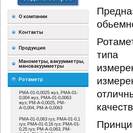
Предн
О компании
обьемно
Контакты
Ротаме
Продукция
типа 
Манометры, вакуумметры,
измере
мановакуумметры
измере
Ротаметр
отличн
РМА-01-0,0025 жуз, РМА-01-
0,004 жуз, РМА-01-0,0063
жуз; РМ-А-0,0025, РМ-
качеств
А-0,004, РМ-А-0,0063
РМА-01-0,063 гуз; РМА-01-0,1
Принци
гуз; РМА-01-0,16 гуз; РМА-01-
0,25 гуз; РМ-А-0,063, РМ-