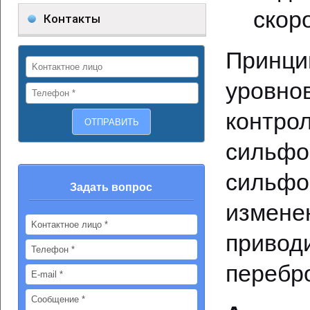
скор
Контакты
Прин
уровно
контро
сильфо
сильфо
Задать вопрос
измен
привод
перебро