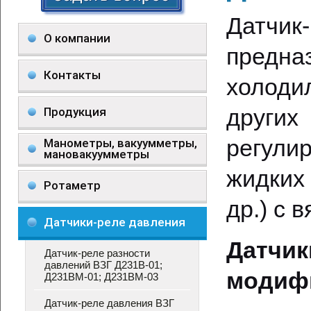
Датчи
О компании
предн
Контакты
холоди
други
Продукция
регули
Манометры, вакуумметры,
мановакуумметры
жидких
Ротаметр
др.) с 
Датчики-реле давления
Датч
Датчик-реле разности
давлений ВЗГ Д231В-01;
модиф
Д231ВМ-01; Д231ВМ-03
Датчик-реле давления ВЗГ