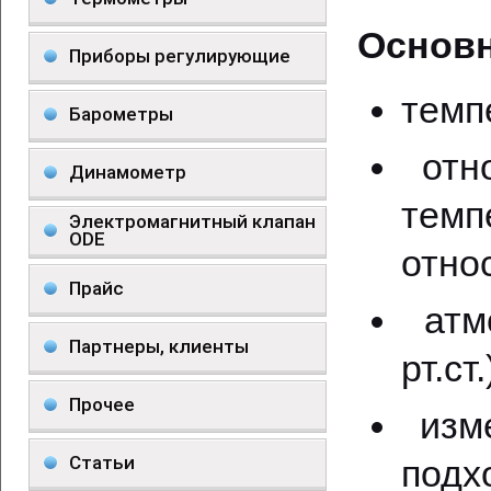
Основн
Приборы регулирующие
темп
Барометры
отно
Динамометр
тем
Электромагнитный клапан
ODE
отно
Прайс
атмо
Партнеры, клиенты
рт.ст
Прочее
изме
Статьи
подх