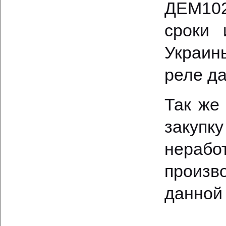
ДЕМ102
сроки 
Украин
реле да
Так же
закуп
нераб
произво
данной