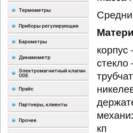
Термометры
Средни
Приборы регулирующие
Матери
Барометры
корпус
Динамометр
стекло
Электромагнитный клапан
трубч
ODE
никеле
Прайс
держат
Партнеры, клиенты
механи
Прочее
кп