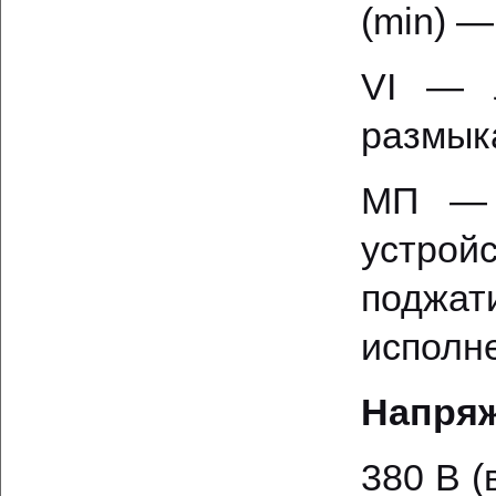
(min) —
VI — л
размык
МП — 
устро
поджат
исполн
Напряж
380 В (