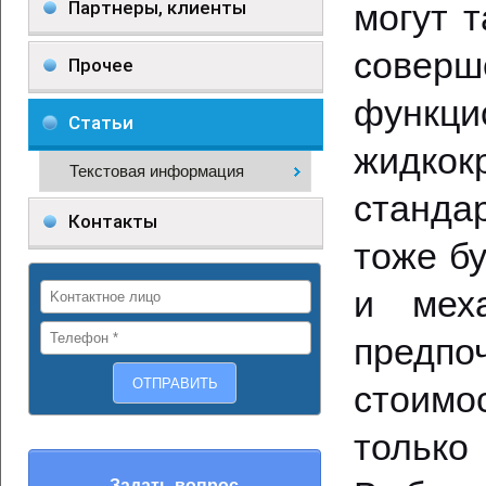
Партнеры, клиенты
могут 
сове
Прочее
функц
Статьи
жидкок
Текстовая информация
станда
Контакты
тоже б
и меха
предпо
стоимо
только
Задать вопрос