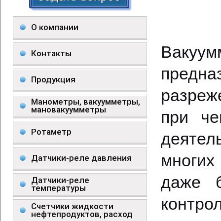
О компании
Ваку
Контакты
предн
Продукция
разреж
Манометры, вакуумметры,
мановакуумметры
при че
Ротаметр
деятел
многих
Датчики-реле давления
даже б
Датчики-реле
температуры
контро
Счетчики жидкости
нефтепродуктов, расход