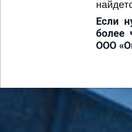
найдет
Если н
более 
ООО «О