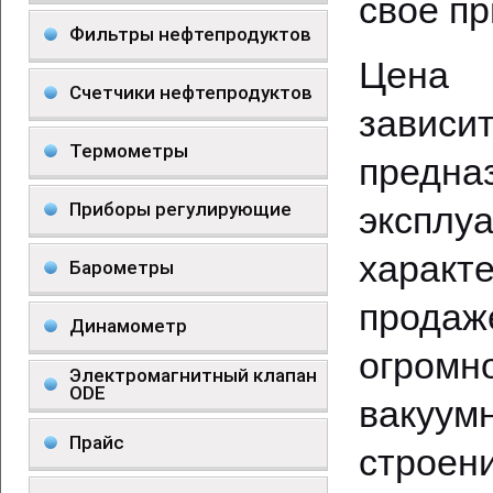
свое п
Фильтры нефтепродуктов
Цена 
Счетчики нефтепродуктов
зави
Термометры
предна
Приборы регулирующие
эксплу
характ
Барометры
продаж
Динамометр
огром
Электромагнитный клапан
ODE
вакуум
Прайс
строен