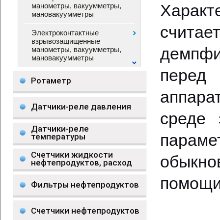
Харак
манометры, вакуумметры,
мановакуумметры
счита
Электроконтактные
взрывозащищенные
демпфи
манометры, вакуумметры,
мановакуумметры
перед
Ротаметр
аппара
Датчики-реле давления
среде 
Датчики-реле
параме
температуры
Счетчики жидкости
обыкн
нефтепродуктов, расход
помощи
Фильтры нефтепродуктов
Счетчики нефтепродуктов