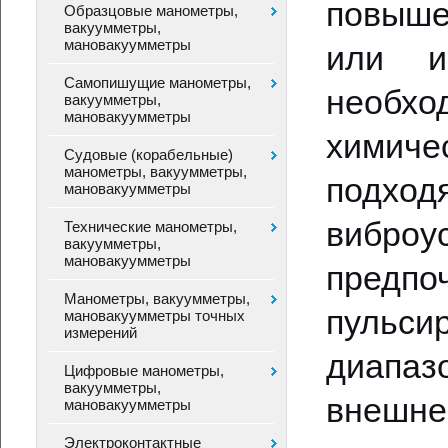
повыше
Образцовые манометры,
вакуумметры,
мановакуумметры
или и
Самопишущие манометры,
необхо
вакуумметры,
мановакуумметры
химиче
Судовые (корабельные)
манометры, вакуумметры,
подхо
мановакуумметры
вибр
Технические манометры,
вакуумметры,
мановакуумметры
предп
Манометры, вакуумметры,
пульс
мановакуумметры точных
измерений
диапаз
Цифровые манометры,
вакуумметры,
внешне
мановакуумметры
Электроконтактные