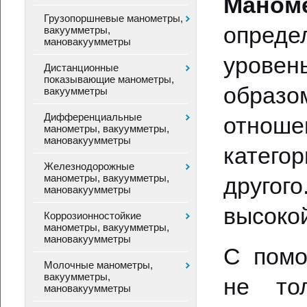
Маном
Грузопоршневые манометры,
опреде
вакуумметры,
мановакуумметры
уровень
Дистанционные
показывающие манометры,
образ
вакуумметры
Дифференциальные
отнош
манометры, вакуумметры,
мановакуумметры
категор
Железнодорожные
манометры, вакуумметры,
другого
мановакуумметры
высоко
Коррозионностойкие
манометры, вакуумметры,
мановакуумметры
С пом
Молочные манометры,
вакуумметры,
не то
мановакуумметры